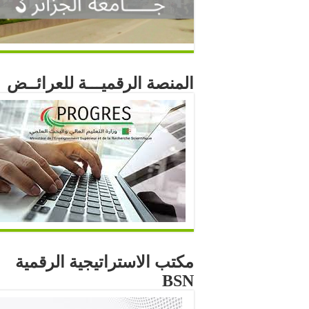
المنصة الرقميـــة للعرائــض
مكتب الاستراتيجية الرقمية
BSN