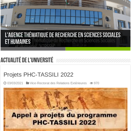
l'agence thématique de recherche en sciences sociales
Study in Algeria
et humaines
Actualité de l'université
Projets PHC-TASSILI 2022
03/03/2021
Vice-Rectorat des Relations Extérieures
970