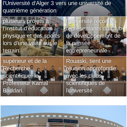
l’Université d’Alger 3 vers une université de
Le directeur de
Les clubs scientifiques
quatrième génération
l’université inspecte
Le directeur de
de l’Université d’Alger
plusieurs projets à
l’université reçoit les
3 saluent vivement la
l’Institut d’éducation
représentants du Club
stratégie réformatrice
physique et des sports
de développement de
globale de Son
Le directeur de
lors d’une visite sur le
la pensée
Excellence le Ministre
l’université, le
terrain
entrepreneuriale
de l’Enseignement
professeur Khaled
supérieur et de la
Rouaski, tient une
Recherche
réunion approfondie
scientifique, le
avec les clubs
Professeur Kamal
scientifiques de
Baddari.
l’université