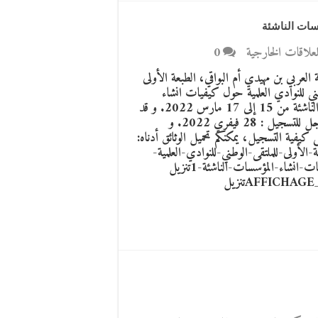
سات الناشئة
للعلاقات الخارجية
0
العربي بن مهيدي أم البواقي، الطبعة الأولى
طني للنوادي العلمية حول كيفيات انشاء
المؤسسات الناشئة من 15 إلى 17 مارس 2022. و قد
حدد أخر أجل للتسجيل : 28 فيفري 2022. و
 كيفية التسجيل، يمكنكم تحميل الوثائق أدناه:
ة-الأولى-للملتقى-الوطني-للنوادي-العلمية-
حول-كيفيات-انشاء-المؤسسات-الناشئة-1تنزيل
AFFICHAGE_001146تنزيل