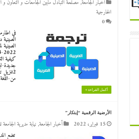
أخبار الجامعة
,
مصلحة التبادل مابين الجامعات و التعاون و ا
الخارجية
0
في اطارمن
الصينية د
كيفية الت
2تنزيل 
من-اللغة-الص
أكمل القراءة »
الأرضية الرقمية “إبتكار”
15 فبراير، 2022
أخبار الجامعة
,
نيابة مديرية الجامعة 
تضع المد