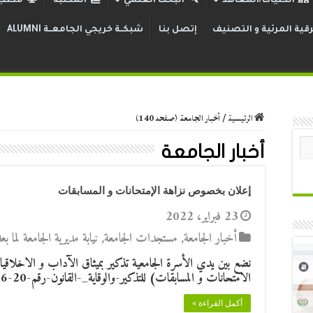
الكليات/المعاهد
البحث العلمي
المكتبة
مكتب 
قية المرئية و التصنيف
إتصل بنا
شبكــة خريجي الجامعــة ALUMNI
الرئيسية
/
أخبار الجامعة (صفحه 140)
أخبار الجامعة
إعلان بخصوص نزاهة الإمتحانات و المسابقات
23 فبراير، 2022
أخبار الجامعة
,
مستجدات الجامعة
,
نيابة مديرية الجامعة لما 
نضع بين يدي الأسرة الجامعية تذكير بميثاق الآداب و الاخلاقي
الامتحانات و المسابقات) للتذكير-والوقاية_-القانون-رقم-20-06-المؤرخ-28-أفريل-2020تنزيل
أكمل القراءة »