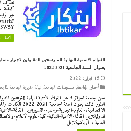
تصرف الط
كيفية اس
عبر الراب
watch?
Y3W5Y
أكمل ال
القوائم الاسمية النهائية للمترشحين المقبولين لاجتياز مساب
بعنوان السنة الجامعية 2021-2022
15 فبراير، 2022
أخبار الجامعة
,
مستجدات الجامعة
,
نيابة مديرية الجامعة لما 
تعلن جامعة الجزائر 3 عن القوائم الاسمية النهائية للمت
الطور الثالث بعنوان السنة 
الاقتصادية،-العلوم-التجارية-و-علوم-التسييرتنزيل القائمة-الاسمية
الدوليةتنزيل القائمة-الاسمية-النهائية-كلية-علوم-الاعلام-والاتصالتن
البدنية-و-الرياضيةتنزيل