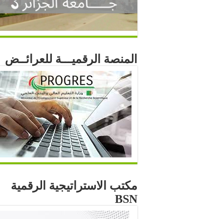
المنصة الرقميـــة للعرائــض
مكتب الاستراتيجية الرقمية
BSN