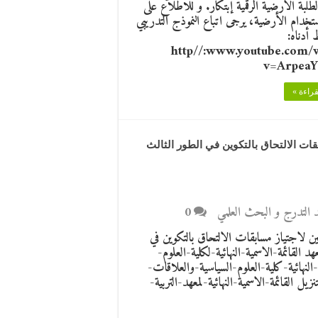
لبة الأرضية الرقمية إبتكار. و للاطلاع على
تخدام الأرضية، يرجى اتباع النموذج التدريبي
ط أدناه:
http//:www.youtube.com/
v=Arpea
قراءة »
قات الالتحاق بالتكوين في الطور الثالث
بعد التدرج و البحث العلمي
0
رشحين المقبولين لاجتياز مسابقات الالتحاق بالتكوين في
الجامعية 2021-2022 للكليات والمعهد القائمة-الاسمية-النهائية-لكلية-العلوم-
-النهائية-كلية-العلوم-السياسية-والعلاقات-
زيل القائمة-الاسمية-النهائية-لمعهد-التربية-