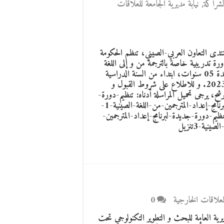
لشراكة
,
نيابة مديرية الجامعة للعلاقات
تدى التعاون العربي-الصيني، تنظم الحكومة
ورة تدريبية خاصة بالترجمة من و إلى اللغة
الصينية لمدة 05 سنوات، ابتداء من السنة الدراسية
2022-2023. و للاطلاع على شروط القبول و
رشح، يرجى تحميل المراسلة أدناه: تنظيم-دورة-
جديدة-لبرنامج-إعداد-المترجمين-من-اللغة-الصينية-1-
تنظيم-دورة-جديدة-لبرنامج-إعداد-المترجمين-
ينية-3تنزيل
للعلاقات الخارجية
0
يرية العامة للبحث و التطوير التكنولوجي تحت